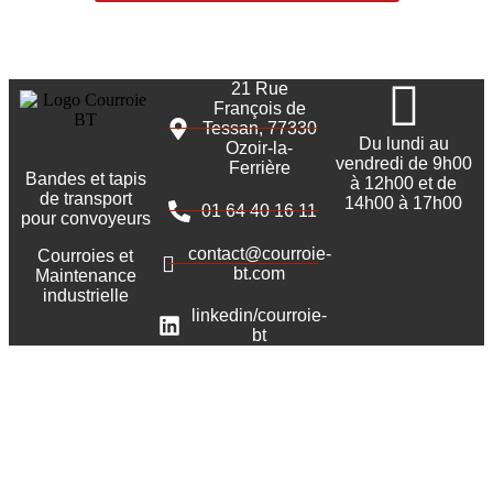
21 Rue
François de
Tessan, 77330
Du lundi au
Ozoir-la-
vendredi de 9h00
Ferrière
Bandes et tapis
à 12h00 et de
de transport
14h00 à 17h00
01 64 40 16 11
pour convoyeurs
contact@courroie-
Courroies et
bt.com
Maintenance
industrielle
linkedin/courroie-
bt