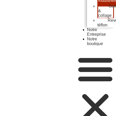
Industriel
Gar
&
collage
Rev
téflon
Notre
Entreprise
Notre
boutique